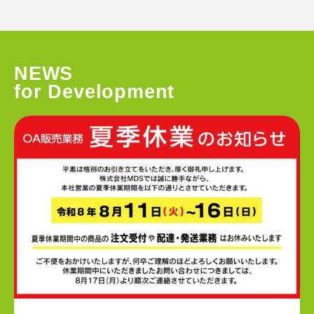
N
E
W
S
f
o
r
D
e
v
e
l
o
p
m
e
n
t