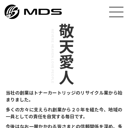
P
E
O
P
L
E
敬天愛人
REVERE HEAVEN LOVE PEOPLE
当社の創業はトナーカートリッジのリサイクル業から始
まりました。
多くの方々に支えられ創業から２０年を経た今、地域の
一員としての責任を自覚する毎日です。
今後はなお一層かかわる皆さまとの信頼関係を深め、多