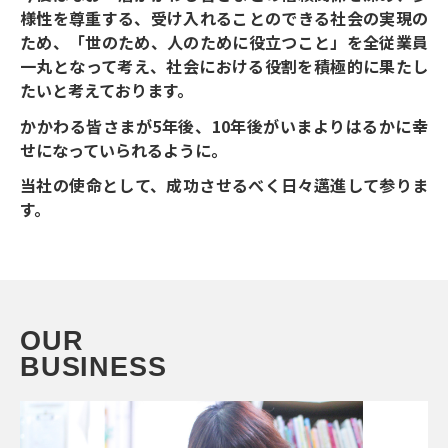
様性を尊重する、受け入れることのできる社会の実現の
ため、「世のため、人のために役立つこと」を全従業員
一丸となって考え、社会における役割を積極的に果たし
たいと考えております。
かかわる皆さまが5年後、10年後がいまよりはるかに幸
せになっていられるように。
当社の使命として、成功させるべく日々邁進して参りま
す。
O
U
R
B
U
S
I
N
E
S
S